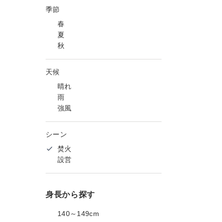
季節
春
夏
秋
天候
晴れ
雨
強風
シーン
焚火
設営
身長から探す
140～149cm