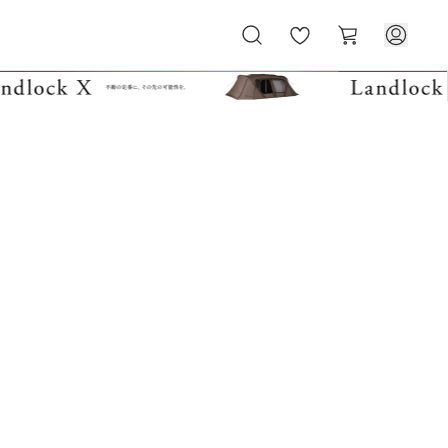
お
カ
気
ー
に
ト
入
り