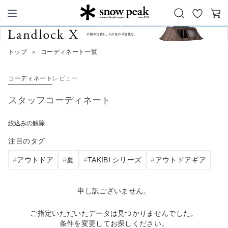
お
カ
Snow Peak
気
ー
に
ト
トップ
＞
コーディネート一覧
入
り
コーディネート
レビュー
スタッフコーディネート
絞込みの解除
注目のタグ
アウトドア
夏
TAKIBI シリーズ
アウトドアギア
申し訳ございません。
ご指定いただいたデータは見つかりませんでした。
条件を変更してお探しください。