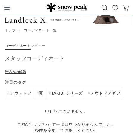
お
カ
Snow Peak
気
ー
に
ト
トップ
＞
コーディネート一覧
入
り
コーディネート
レビュー
スタッフコーディネート
絞込みの解除
注目のタグ
アウトドア
夏
TAKIBI シリーズ
アウトドアギア
申し訳ございません。
ご指定いただいたデータは見つかりませんでした。
条件を変更してお探しください。