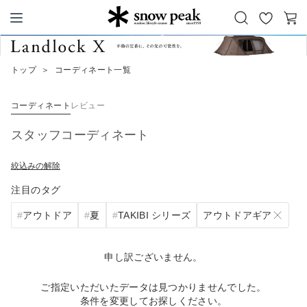
お
カ
Snow Peak
気
ー
に
ト
トップ
＞
コーディネート一覧
入
り
コーディネート
レビュー
スタッフコーディネート
絞込みの解除
注目のタグ
アウトドアギア
アウトドア
夏
TAKIBI シリーズ
申し訳ございません。
ご指定いただいたデータは見つかりませんでした。
条件を変更してお探しください。