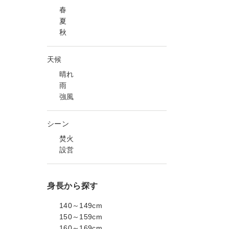
春
夏
秋
天候
晴れ
雨
強風
シーン
焚火
設営
身長から探す
140～149cm
150～159cm
160～169cm