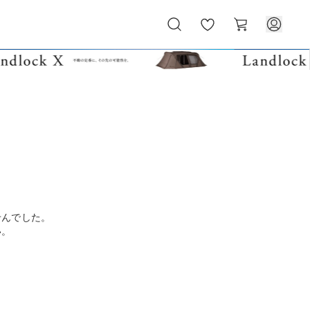
お
カ
気
ー
に
ト
入
り
せんでした。
い。