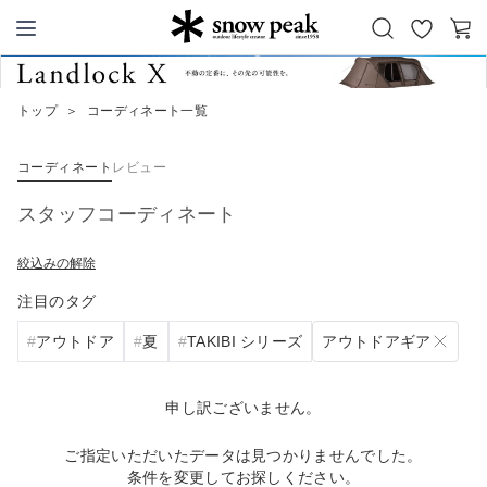
お
カ
Snow Peak
気
ー
に
ト
トップ
＞
コーディネート一覧
入
り
コーディネート
レビュー
スタッフコーディネート
絞込みの解除
注目のタグ
アウトドアギア
アウトドア
夏
TAKIBI シリーズ
申し訳ございません。
ご指定いただいたデータは見つかりませんでした。
条件を変更してお探しください。