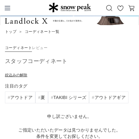
お
カ
Snow Peak
気
ー
に
ト
トップ
＞
コーディネート一覧
入
り
コーディネート
レビュー
スタッフコーディネート
絞込みの解除
注目のタグ
アウトドア
夏
TAKIBI シリーズ
アウトドアギア
申し訳ございません。
ご指定いただいたデータは見つかりませんでした。
条件を変更してお探しください。