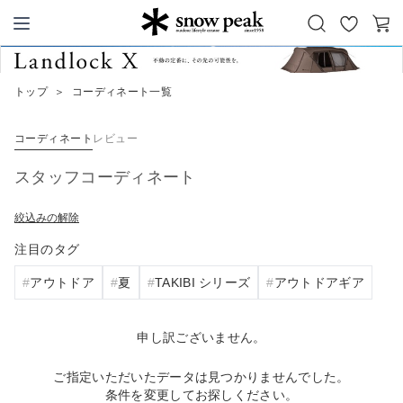
お
カ
Snow Peak
気
ー
に
ト
トップ
＞
コーディネート一覧
入
り
コーディネート
レビュー
スタッフコーディネート
絞込みの解除
注目のタグ
アウトドア
夏
TAKIBI シリーズ
アウトドアギア
申し訳ございません。
ご指定いただいたデータは見つかりませんでした。
条件を変更してお探しください。