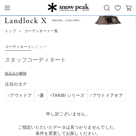
お
カ
Snow Peak
気
ー
に
ト
トップ
＞
コーディネート一覧
入
り
コーディネート
レビュー
スタッフコーディネート
絞込みの解除
注目のタグ
アウトドア
夏
TAKIBI シリーズ
アウトドアギア
申し訳ございません。
ご指定いただいたデータは見つかりませんでした。
条件を変更してお探しください。