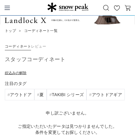
お
カ
Snow Peak
気
ー
に
ト
トップ
＞
コーディネート一覧
入
り
コーディネート
レビュー
スタッフコーディネート
絞込みの解除
注目のタグ
アウトドア
夏
TAKIBI シリーズ
アウトドアギア
申し訳ございません。
ご指定いただいたデータは見つかりませんでした。
条件を変更してお探しください。