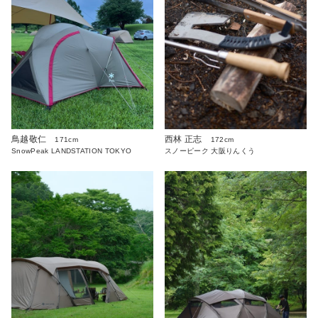
鳥越敬仁
西林 正志
171cm
172cm
SnowPeak LANDSTATION TOKYO
スノーピーク 大阪りんくう