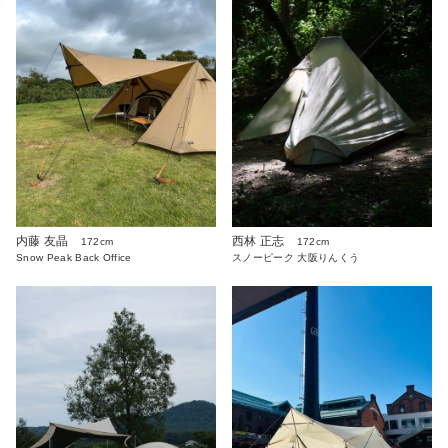
内藤 友晶
西林 正志
172cm
172cm
Snow Peak Back Office
スノーピーク 大阪りんくう