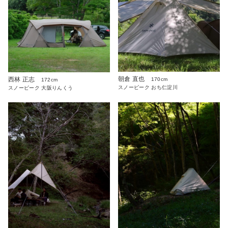
朝倉 直也
西林 正志
170cm
172cm
スノーピーク おち仁淀川
スノーピーク 大阪りんくう