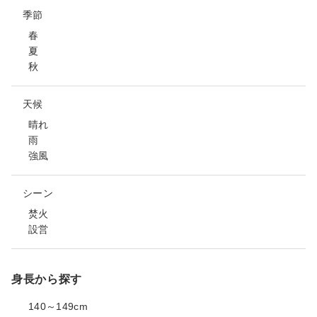
季節
春
夏
秋
天候
晴れ
雨
強風
シーン
焚火
設営
身長から探す
140～149cm