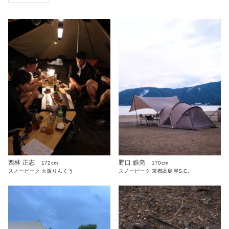
西林 正志
野口 皓亮
172cm
170cm
スノーピーク 大阪りんくう
スノーピーク 京都高島屋S.C.