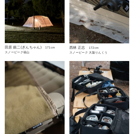
田原 銀二(ぎんちゃん)
西林 正志
171cm
172cm
スノーピーク福山
スノーピーク 大阪りんくう