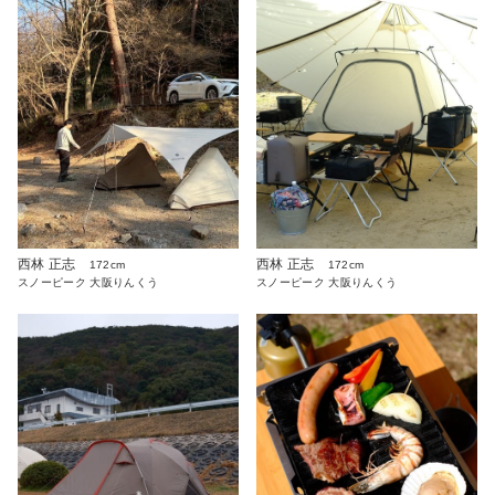
西林 正志
西林 正志
172cm
172cm
スノーピーク 大阪りんくう
スノーピーク 大阪りんくう