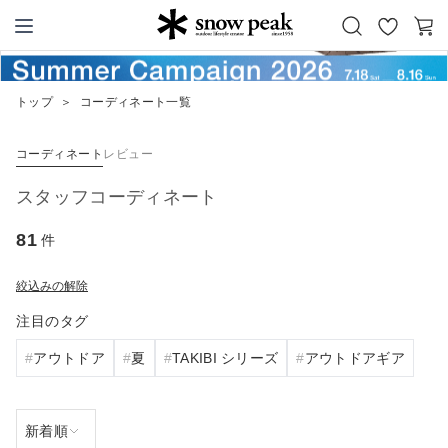
お
カ
Snow Peak
気
ー
に
ト
トップ
＞
コーディネート一覧
入
り
コーディネート
レビュー
スタッフコーディネート
81
件
絞込みの解除
注目のタグ
アウトドア
夏
TAKIBI シリーズ
アウトドアギア