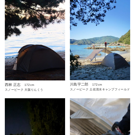
川島宇二郎
西林 正志
172cm
172cm
スノーピーク 土佐清水キャンプフィールド
スノーピーク 大阪りんくう