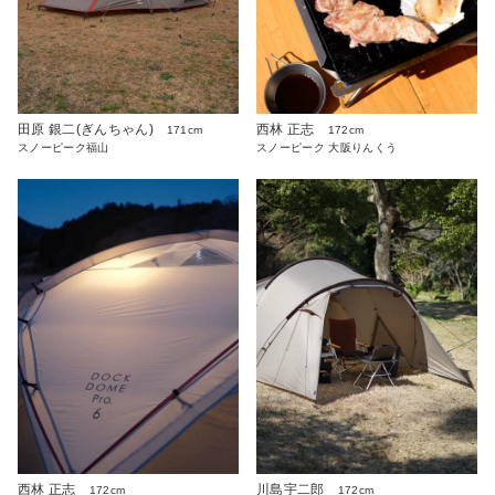
田原 銀二(ぎんちゃん)
西林 正志
171cm
172cm
スノーピーク福山
スノーピーク 大阪りんくう
西林 正志
川島宇二郎
172cm
172cm