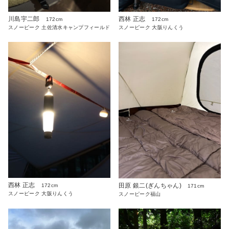
川島宇二郎
西林 正志
172cm
172cm
スノーピーク 土佐清水キャンプフィールド
スノーピーク 大阪りんくう
西林 正志
田原 銀二(ぎんちゃん)
172cm
171cm
スノーピーク 大阪りんくう
スノーピーク福山