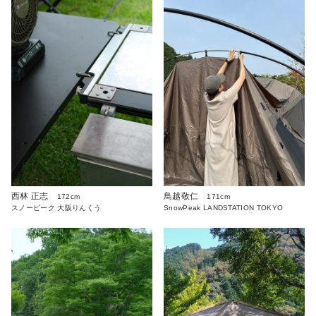
西林 正志
鳥越敬仁
172cm
171cm
スノーピーク 大阪りんくう
SnowPeak LANDSTATION TOKYO