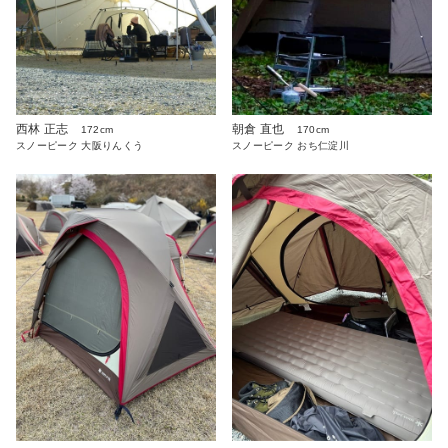
西林 正志
朝倉 直也
172cm
170cm
スノーピーク 大阪りんくう
スノーピーク おち仁淀川