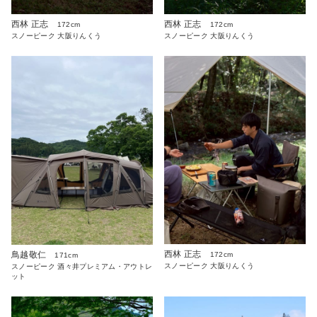
西林 正志
西林 正志
172cm
172cm
スノーピーク 大阪りんくう
スノーピーク 大阪りんくう
西林 正志
鳥越敬仁
172cm
171cm
スノーピーク 大阪りんくう
スノーピーク 酒々井プレミアム・アウトレ
ット