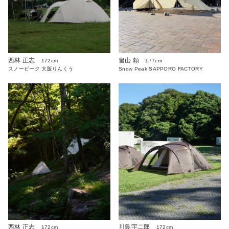
西林 正志
畠山 頼
172cm
177cm
スノーピーク 大阪りんくう
Snow Peak SAPPORO FACTORY
川島宇二郎
西林 正志
172cm
172cm