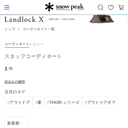
お
カ
Snow Peak
気
ー
に
ト
トップ
＞
コーディネート一覧
入
り
コーディネート
レビュー
スタッフコーディネート
1
件
絞込みの解除
注目のタグ
アウトドア
夏
TAKIBI シリーズ
アウトドアギア