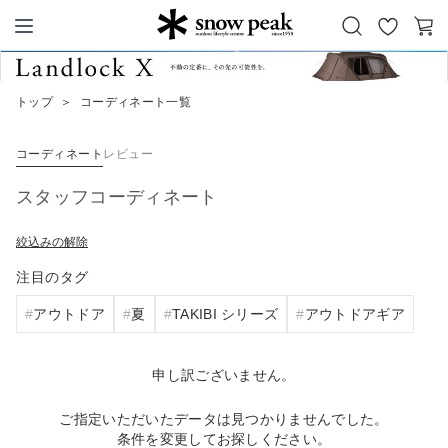
お
カ
Snow Peak
気
ー
に
ト
トップ
＞
コーディネート一覧
入
り
コーディネート
レビュー
スタッフコーディネート
絞込みの解除
注目のタグ
アウトドア
夏
TAKIBI シリーズ
アウトドアギア
申し訳ございません。
ご指定いただいたデータは見つかりませんでした。
条件を変更してお探しください。