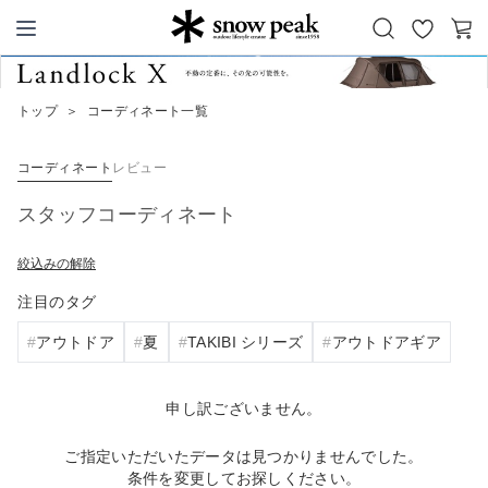
お
カ
Snow Peak
気
ー
に
ト
トップ
＞
コーディネート一覧
入
り
コーディネート
レビュー
スタッフコーディネート
絞込みの解除
注目のタグ
アウトドア
夏
TAKIBI シリーズ
アウトドアギア
申し訳ございません。
ご指定いただいたデータは見つかりませんでした。
条件を変更してお探しください。