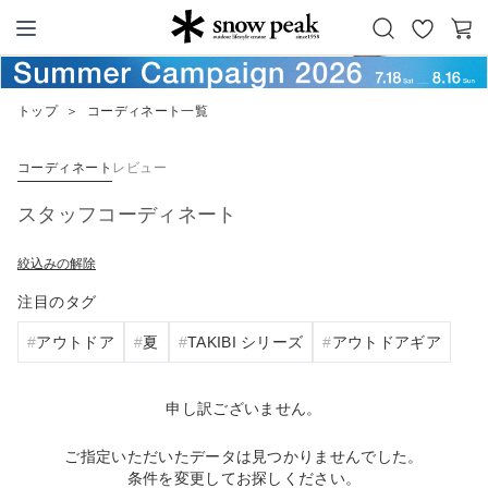
お
カ
Snow Peak
気
ー
に
ト
トップ
＞
コーディネート一覧
入
り
コーディネート
レビュー
スタッフコーディネート
絞込みの解除
注目のタグ
アウトドア
夏
TAKIBI シリーズ
アウトドアギア
申し訳ございません。
ご指定いただいたデータは見つかりませんでした。
条件を変更してお探しください。