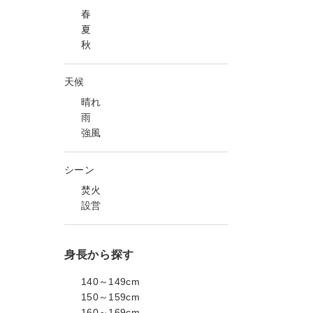
春
夏
秋
天候
晴れ
雨
強風
シーン
焚火
設営
身長から探す
140～149cm
150～159cm
160～169cm