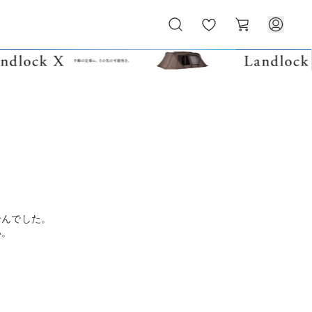
お
カ
気
ー
に
ト
入
り
せんでした。
い。