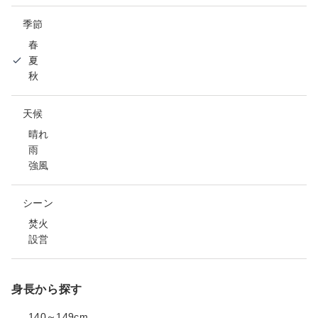
季節
春
夏
秋
天候
晴れ
雨
強風
シーン
焚火
設営
身長から探す
140～149cm