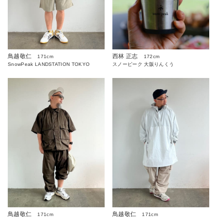
鳥越敬仁
西林 正志
171cm
172cm
SnowPeak LANDSTATION TOKYO
スノーピーク 大阪りんくう
鳥越敬仁
鳥越敬仁
171cm
171cm