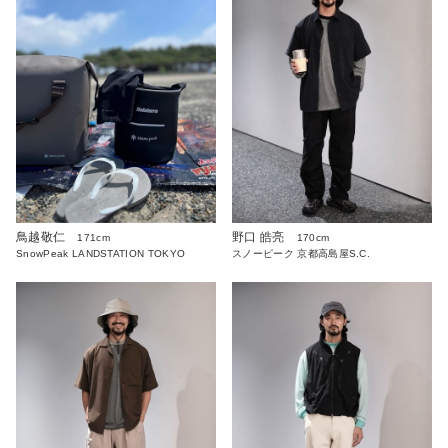
鳥越敬仁
野口 皓亮
171cm
170cm
SnowPeak LANDSTATION TOKYO
スノーピーク 京都高島屋S.C.