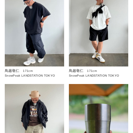
鳥越敬仁
鳥越敬仁
171cm
171cm
SnowPeak LANDSTATION TOKYO
SnowPeak LANDSTATION TOKYO