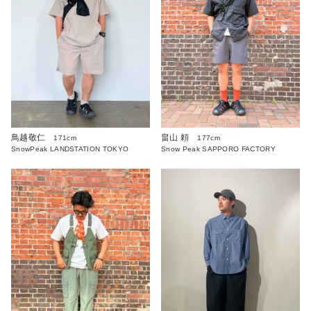
鳥越敬仁
畠山 頼
171cm
177cm
SnowPeak LANDSTATION TOKYO
Snow Peak SAPPORO FACTORY