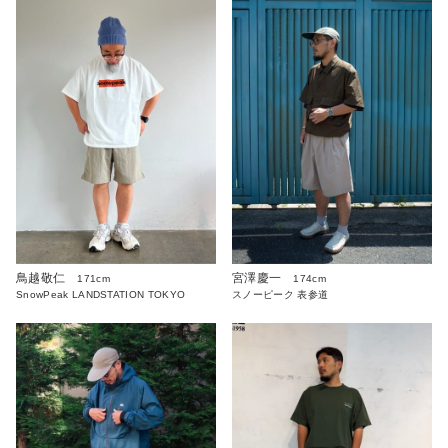
鳥越敬仁
宮澤慶一
171cm
174cm
SnowPeak LANDSTATION TOKYO
スノーピーク 表参道