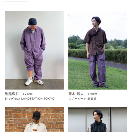
鳥越敬仁
菱木 晴大
171cm
179cm
SnowPeak LANDSTATION TOKYO
スノーピーク 表参道