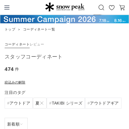
お
カ
Snow Peak
気
ー
に
ト
トップ
＞
コーディネート一覧
入
り
コーディネート
レビュー
スタッフコーディネート
474
件
絞込みの解除
注目のタグ
夏
アウトドア
TAKIBI シリーズ
アウトドアギア