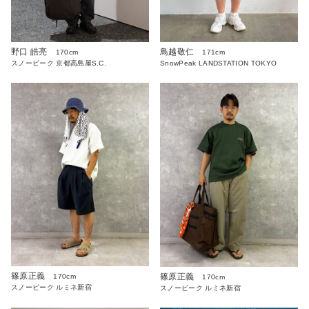
野口 皓亮
鳥越敬仁
170cm
171cm
スノーピーク 京都高島屋S.C.
SnowPeak LANDSTATION TOKYO
篠原正義
篠原正義
170cm
170cm
スノーピーク ルミネ新宿
スノーピーク ルミネ新宿