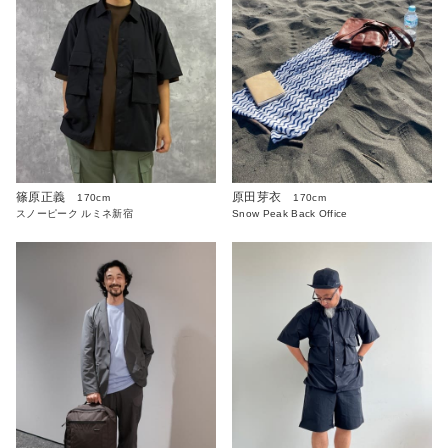
篠原正義
原田芽衣
170cm
170cm
スノーピーク ルミネ新宿
Snow Peak Back Office