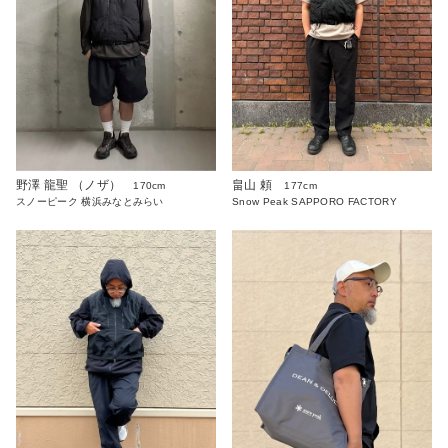
野澤 龍聖 （ノザ）
畠山 頼
170cm
177cm
スノーピーク 横浜みなとみらい
Snow Peak SAPPORO FACTORY