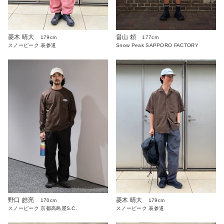
菱木 晴大
畠山 頼
179cm
177cm
スノーピーク 表参道
Snow Peak SAPPORO FACTORY
野口 皓亮
菱木 晴大
170cm
179cm
スノーピーク 京都高島屋S.C.
スノーピーク 表参道