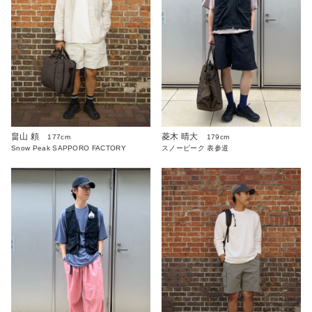
畠山 頼
菱木 晴大
177cm
179cm
Snow Peak SAPPORO FACTORY
スノーピーク 表参道