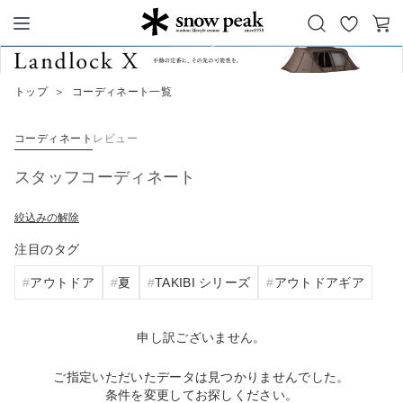
お
カ
Snow Peak
気
ー
に
ト
トップ
＞
コーディネート一覧
入
り
コーディネート
レビュー
スタッフコーディネート
絞込みの解除
注目のタグ
アウトドア
夏
TAKIBI シリーズ
アウトドアギア
申し訳ございません。
ご指定いただいたデータは見つかりませんでした。
条件を変更してお探しください。