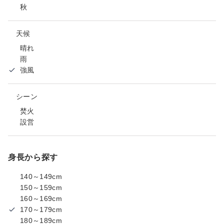
秋
天候
晴れ
雨
強風
シーン
焚火
設営
身長から探す
140～149cm
150～159cm
160～169cm
170～179cm
180～189cm