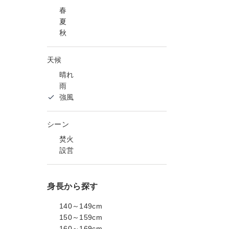
春
夏
秋
天候
晴れ
雨
強風
シーン
焚火
設営
身長から探す
140～149cm
150～159cm
160～169cm