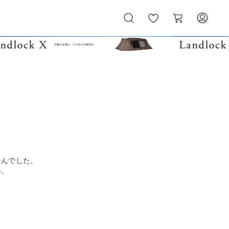
お
カ
気
ー
に
ト
入
り
せんでした。
い。