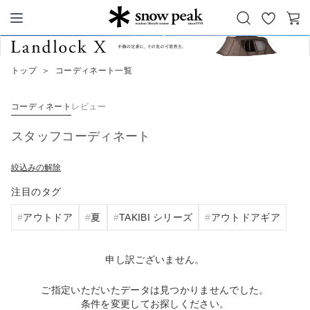
お
カ
Snow Peak
気
ー
に
ト
トップ
＞
コーディネート一覧
入
り
コーディネート
レビュー
スタッフコーディネート
絞込みの解除
注目のタグ
アウトドア
夏
TAKIBI シリーズ
アウトドアギア
申し訳ございません。
ご指定いただいたデータは見つかりませんでした。
条件を変更してお探しください。