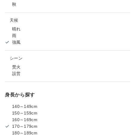
秋
天候
晴れ
雨
強風
シーン
焚火
設営
身長から探す
140～149cm
150～159cm
160～169cm
170～179cm
180～189cm