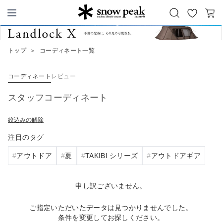
お
カ
Snow Peak
気
ー
に
ト
トップ
＞
コーディネート一覧
入
り
コーディネート
レビュー
スタッフコーディネート
絞込みの解除
注目のタグ
アウトドア
夏
TAKIBI シリーズ
アウトドアギア
申し訳ございません。
ご指定いただいたデータは見つかりませんでした。
条件を変更してお探しください。