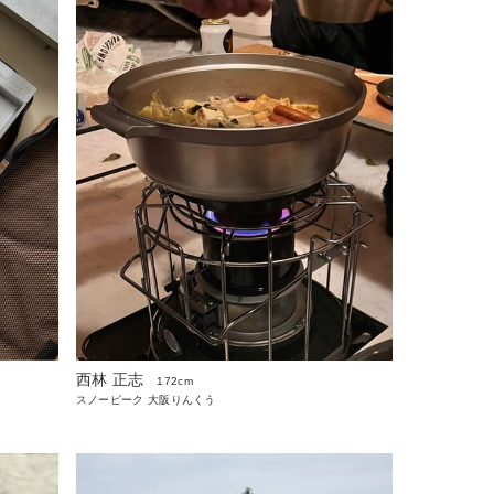
西林 正志
172cm
スノーピーク 大阪りんくう