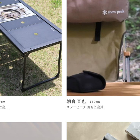
朝倉 直也
0cm
170cm
仁淀川
スノーピーク おち仁淀川