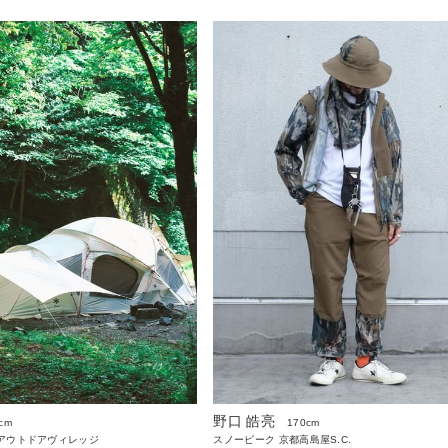
野口 皓亮
cm
170cm
アウトドアヴィレッジ
スノーピーク 京都高島屋S.C.