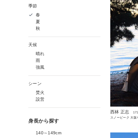
季節
春
夏
秋
天候
晴れ
雨
強風
シーン
焚火
設営
西林 正志
17
スノーピーク 大阪
身長から探す
140～149cm