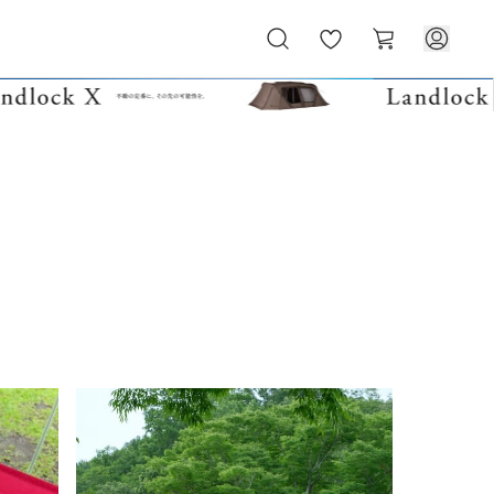
お
カ
気
ー
に
ト
入
り