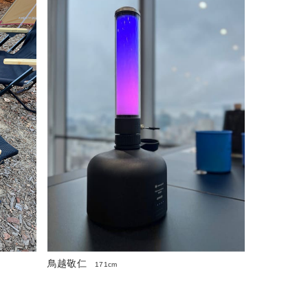
鳥越敬仁
171cm