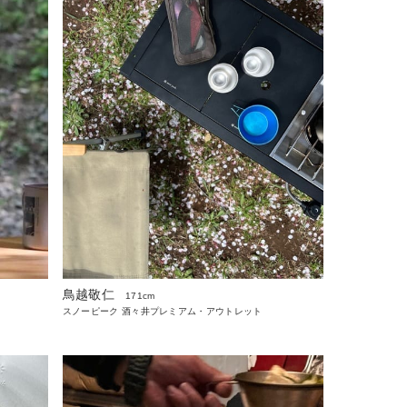
鳥越敬仁
171cm
スノーピーク 酒々井プレミアム・アウトレット