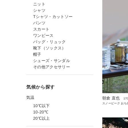
ニット
シャツ
Tシャツ・カットソー
パンツ
スカート
ワンピース
バッグ・リュック
靴下（ソックス）
帽子
シューズ・サンダル
その他アクセサリー
気候から探す
気温
朝倉 直也
17
スノーピーク おち
10℃以下
10-20℃
20℃以上