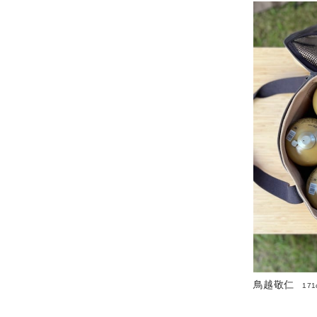
鳥越敬仁
171