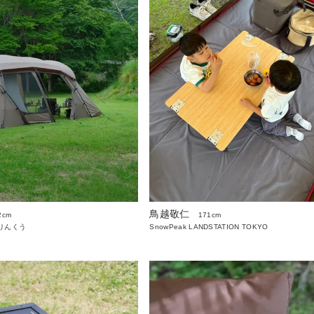
鳥越敬仁
2cm
171cm
りんくう
SnowPeak LANDSTATION TOKYO