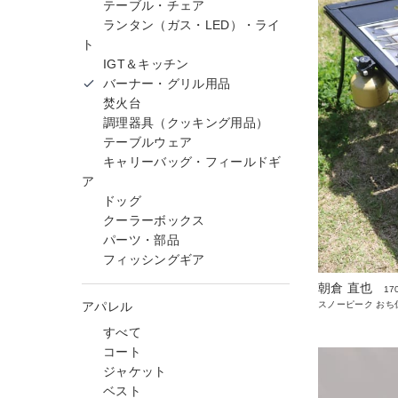
テーブル・チェア
ランタン（ガス・LED）・ライ
ト
IGT＆キッチン
バーナー・グリル用品
焚火台
調理器具（クッキング用品）
テーブルウェア
キャリーバッグ・フィールドギ
ア
ドッグ
クーラーボックス
パーツ・部品
フィッシングギア
朝倉 直也
17
アパレル
スノーピーク おち
すべて
コート
ジャケット
ベスト