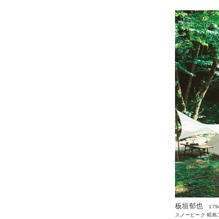
板垣郁也
179
スノーピーク 昭島