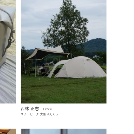
西林 正志
172cm
スノーピーク 大阪りんくう