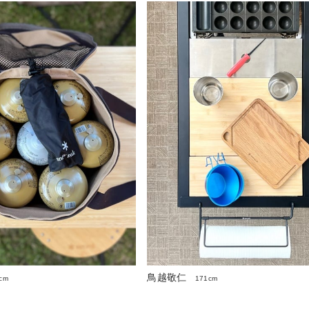
鳥越敬仁
cm
171cm