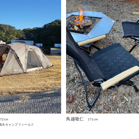
鳥越敬仁
172cm
171cm
清水キャンプフィールド