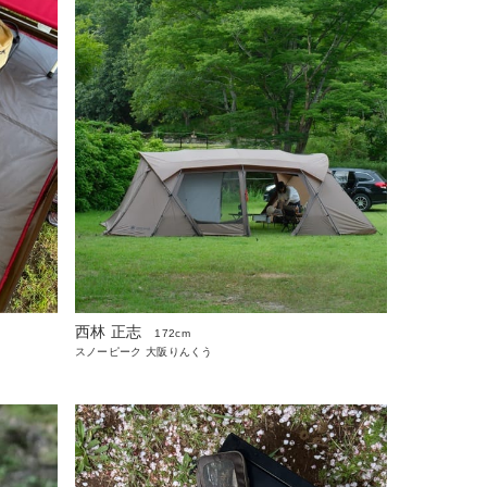
西林 正志
172cm
スノーピーク 大阪りんくう