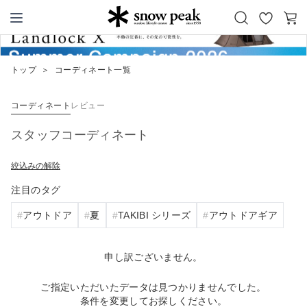
お
カ
Snow Peak
気
ー
に
ト
トップ
＞
コーディネート一覧
入
り
コーディネート
レビュー
スタッフコーディネート
絞込みの解除
注目のタグ
アウトドア
夏
TAKIBI シリーズ
アウトドアギア
申し訳ございません。
ご指定いただいたデータは見つかりませんでした。
条件を変更してお探しください。