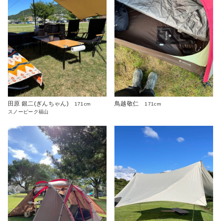
田原 銀二(ぎんちゃん)
鳥越敬仁
171cm
171cm
スノーピーク福山