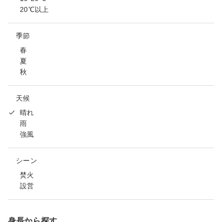
20℃以上
季節
春
夏
秋
天候
晴れ
雨
強風
シーン
焚火
設営
身長から探す