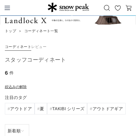
お
カ
Snow Peak
気
ー
に
ト
トップ
＞
コーディネート一覧
入
り
コーディネート
レビュー
スタッフコーディネート
6
件
絞込みの解除
注目のタグ
アウトドア
夏
TAKIBI シリーズ
アウトドアギア