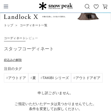
お
カ
Snow Peak
気
ー
に
ト
トップ
＞
コーディネート一覧
入
り
コーディネート
レビュー
スタッフコーディネート
絞込みの解除
注目のタグ
アウトドア
夏
TAKIBI シリーズ
アウトドアギア
申し訳ございません。
ご指定いただいたデータは見つかりませんでした。
条件を変更してお探しください。