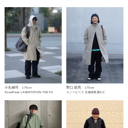
小丸峻司
野口 皓亮
175cm
170cm
SnowPeak LANDSTATION TOKYO
スノーピーク 京都高島屋S.C.