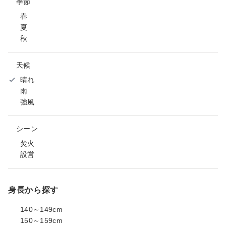
季節
春
夏
秋
天候
晴れ
雨
強風
シーン
焚火
設営
身長から探す
140～149cm
150～159cm