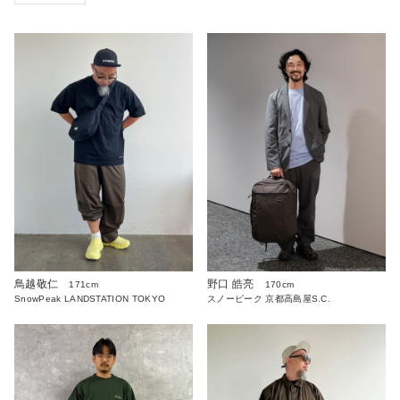
鳥越敬仁
野口 皓亮
171cm
170cm
SnowPeak LANDSTATION TOKYO
スノーピーク 京都高島屋S.C.