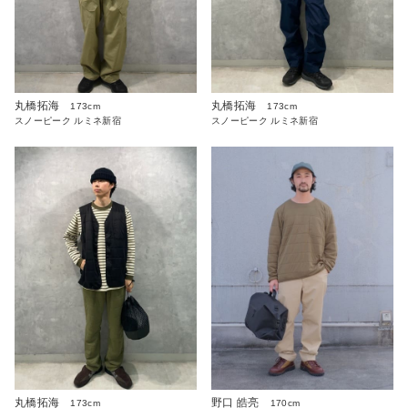
丸橋拓海
丸橋拓海
173cm
173cm
スノーピーク ルミネ新宿
スノーピーク ルミネ新宿
丸橋拓海
野口 皓亮
173cm
170cm