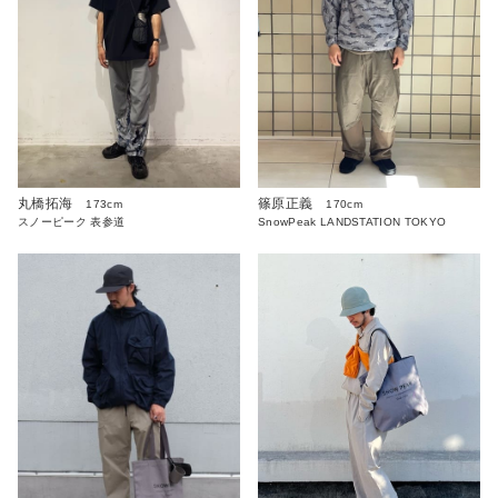
丸橋拓海
篠原正義
173cm
170cm
スノーピーク 表参道
SnowPeak LANDSTATION TOKYO