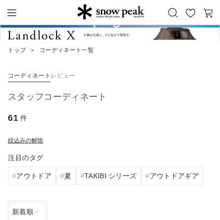
お
カ
Snow Peak
気
ー
に
ト
トップ
＞
コーディネート一覧
入
り
コーディネート
レビュー
スタッフコーディネート
61
件
絞込みの解除
注目のタグ
アウトドア
夏
TAKIBI シリーズ
アウトドアギア