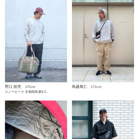
野口 皓亮
鳥越敬仁
170cm
171cm
スノーピーク 京都高島屋S.C.