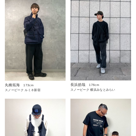
長浜皓哉
丸橋拓海
176cm
173cm
スノーピーク 横浜みなとみらい
スノーピーク ルミネ新宿