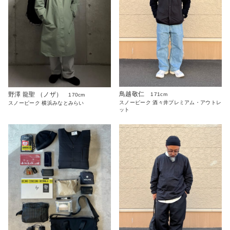
鳥越敬仁
野澤 龍聖 （ノザ）
171cm
170cm
スノーピーク 酒々井プレミアム・アウトレ
スノーピーク 横浜みなとみらい
ット