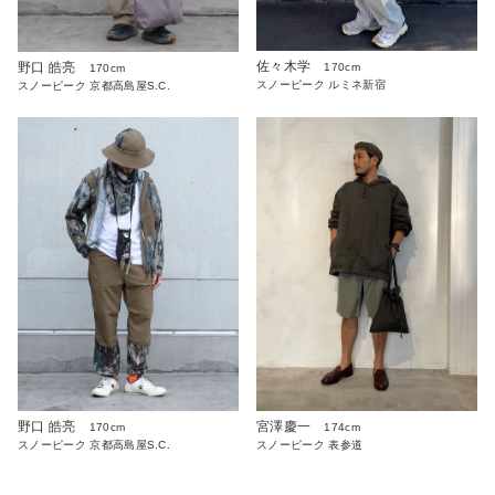
佐々木学
野口 皓亮
170cm
170cm
スノーピーク ルミネ新宿
スノーピーク 京都高島屋S.C.
野口 皓亮
宮澤慶一
170cm
174cm
スノーピーク 京都高島屋S.C.
スノーピーク 表参道