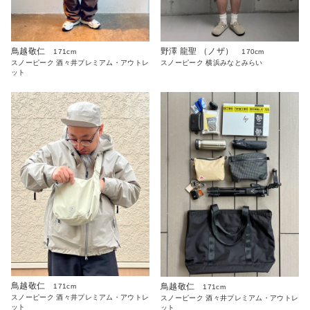
鳥越敬仁
野澤 龍聖 （ノザ）
171cm
170cm
スノーピーク 酒々井プレミアム・アウトレ
スノーピーク 横浜みなとみらい
ット
鳥越敬仁
鳥越敬仁
171cm
171cm
スノーピーク 酒々井プレミアム・アウトレ
スノーピーク 酒々井プレミアム・アウトレ
ット
ット