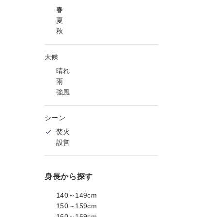
春
夏
秋
天候
晴れ
雨
強風
シーン
焚火
設営
身長から探す
140～149cm
150～159cm
160～169cm