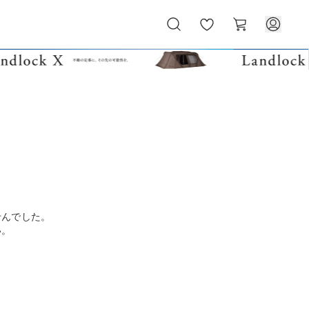
お
カ
気
ー
に
ト
入
り
せんでした。
い。