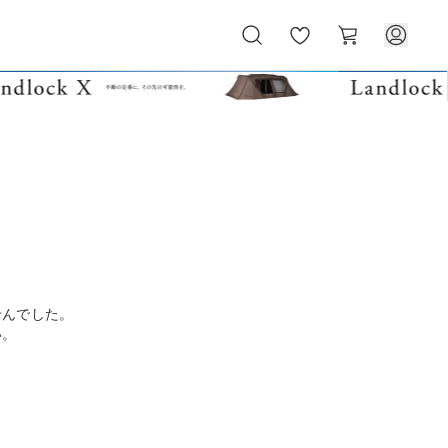
お
カ
気
ー
に
ト
入
り
せんでした。
い。