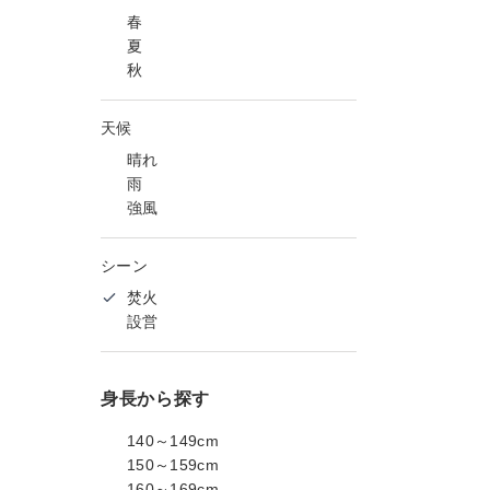
春
夏
秋
天候
晴れ
雨
強風
シーン
焚火
設営
身長から探す
140～149cm
150～159cm
160～169cm