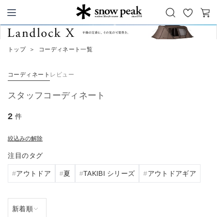
お
カ
Snow Peak
気
ー
に
ト
トップ
＞
コーディネート一覧
入
り
コーディネート
レビュー
スタッフコーディネート
2
件
絞込みの解除
注目のタグ
アウトドア
夏
TAKIBI シリーズ
アウトドアギア