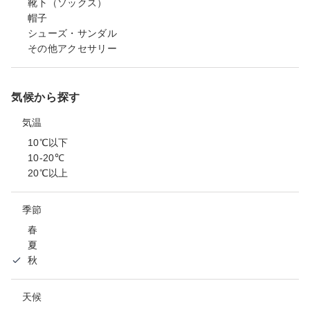
靴下（ソックス）
帽子
シューズ・サンダル
その他アクセサリー
気候から探す
気温
10℃以下
10-20℃
20℃以上
季節
春
夏
秋
天候