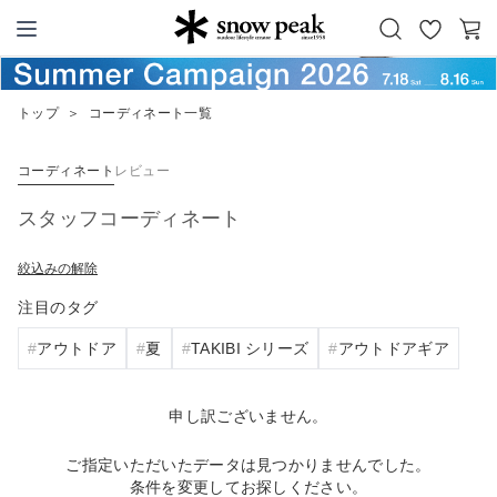
お
カ
Snow Peak
気
ー
に
ト
トップ
＞
コーディネート一覧
入
り
コーディネート
レビュー
スタッフコーディネート
絞込みの解除
注目のタグ
アウトドア
夏
TAKIBI シリーズ
アウトドアギア
申し訳ございません。
ご指定いただいたデータは見つかりませんでした。
条件を変更してお探しください。