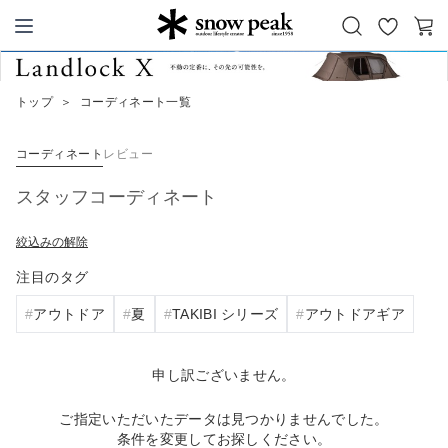
お
カ
Snow Peak
気
ー
に
ト
トップ
＞
コーディネート一覧
入
り
コーディネート
レビュー
スタッフコーディネート
絞込みの解除
注目のタグ
アウトドア
夏
TAKIBI シリーズ
アウトドアギア
申し訳ございません。
ご指定いただいたデータは見つかりませんでした。
条件を変更してお探しください。