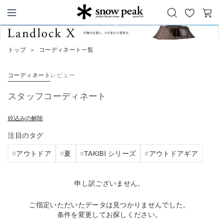
お
カ
Snow Peak
気
ー
に
ト
トップ
＞
コーディネート一覧
入
り
コーディネート
レビュー
スタッフコーディネート
絞込みの解除
注目のタグ
アウトドア
夏
TAKIBI シリーズ
アウトドアギア
申し訳ございません。
ご指定いただいたデータは見つかりませんでした。
条件を変更してお探しください。