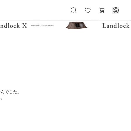
お
カ
気
ー
に
ト
入
り
せんでした。
い。