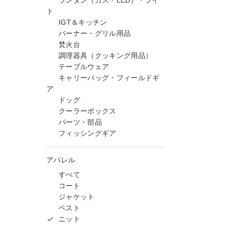
ランタン（ガス・LED）・ライ
ト
IGT＆キッチン
バーナー・グリル用品
焚火台
調理器具（クッキング用品）
テーブルウェア
キャリーバッグ・フィールドギ
ア
ドッグ
クーラーボックス
パーツ・部品
フィッシングギア
アパレル
すべて
コート
ジャケット
ベスト
ニット