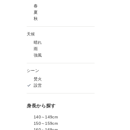
春
夏
秋
天候
晴れ
雨
強風
シーン
焚火
設営
身長から探す
140～149cm
150～159cm
160～169cm