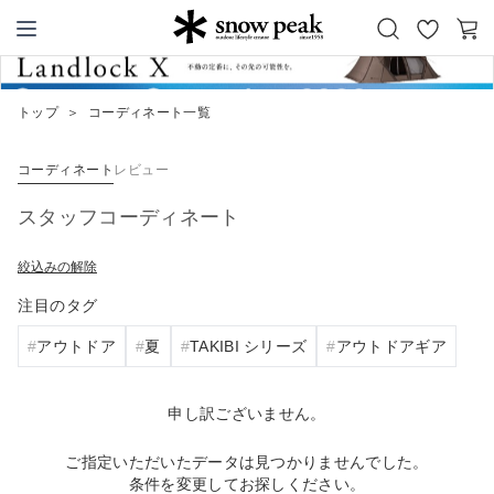
お
カ
Snow Peak
気
ー
に
ト
トップ
＞
コーディネート一覧
入
り
コーディネート
レビュー
スタッフコーディネート
絞込みの解除
注目のタグ
アウトドア
夏
TAKIBI シリーズ
アウトドアギア
申し訳ございません。
ご指定いただいたデータは見つかりませんでした。
条件を変更してお探しください。