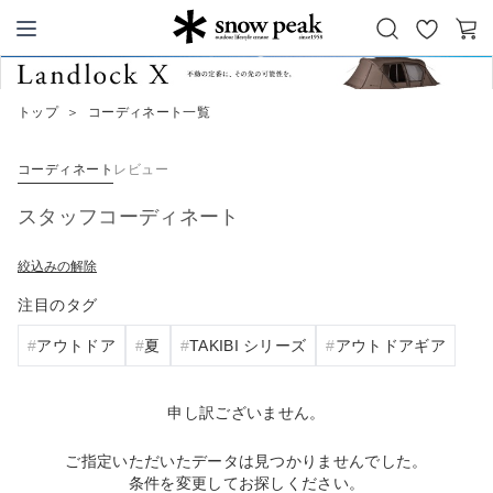
お
カ
Snow Peak
気
ー
に
ト
トップ
＞
コーディネート一覧
入
り
コーディネート
レビュー
スタッフコーディネート
絞込みの解除
注目のタグ
アウトドア
夏
TAKIBI シリーズ
アウトドアギア
申し訳ございません。
ご指定いただいたデータは見つかりませんでした。
条件を変更してお探しください。