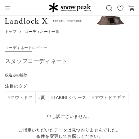
お
カ
Snow Peak
気
ー
に
ト
トップ
＞
コーディネート一覧
入
り
コーディネート
レビュー
スタッフコーディネート
絞込みの解除
注目のタグ
アウトドア
夏
TAKIBI シリーズ
アウトドアギア
申し訳ございません。
ご指定いただいたデータは見つかりませんでした。
条件を変更してお探しください。