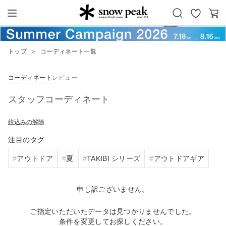
お
カ
Snow Peak
気
ー
に
ト
トップ
＞
コーディネート一覧
入
り
コーディネート
レビュー
スタッフコーディネート
絞込みの解除
注目のタグ
アウトドア
夏
TAKIBI シリーズ
アウトドアギア
申し訳ございません。
ご指定いただいたデータは見つかりませんでした。
条件を変更してお探しください。