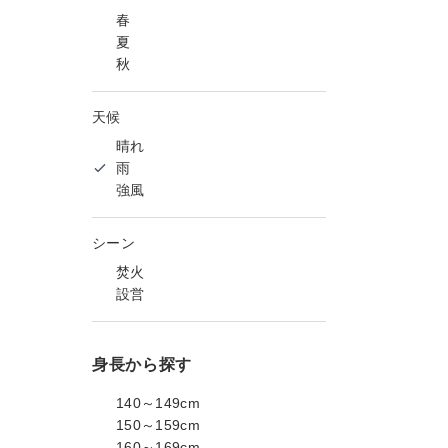
春
夏
秋
天候
晴れ
雨
強風
シーン
焚火
設営
身長から探す
140～149cm
150～159cm
160～169cm