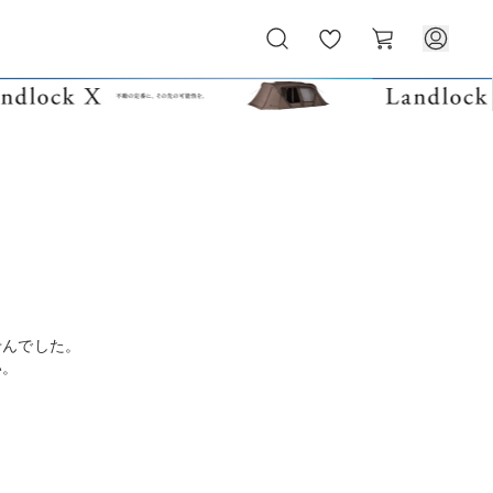
お
カ
気
ー
に
ト
入
り
せんでした。
い。