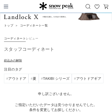
お
カ
Snow Peak
気
ー
に
ト
トップ
＞
コーディネート一覧
入
り
コーディネート
レビュー
スタッフコーディネート
絞込みの解除
注目のタグ
アウトドア
夏
TAKIBI シリーズ
アウトドアギア
申し訳ございません。
ご指定いただいたデータは見つかりませんでした。
条件を変更してお探しください。