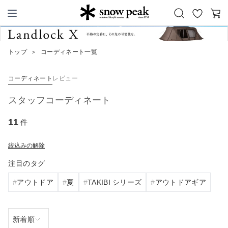
お
カ
Snow Peak
気
ー
に
ト
トップ
＞
コーディネート一覧
入
り
コーディネート
レビュー
スタッフコーディネート
11
件
絞込みの解除
注目のタグ
アウトドア
夏
TAKIBI シリーズ
アウトドアギア