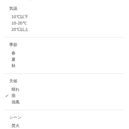
気温
10℃以下
10-20℃
20℃以上
季節
春
夏
秋
天候
晴れ
雨
強風
シーン
焚火