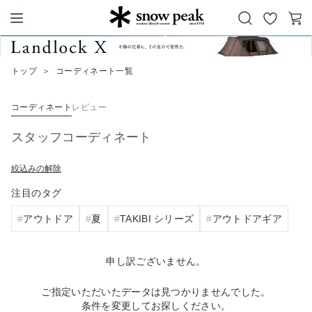
お
カ
Snow Peak
気
ー
に
ト
トップ
＞
コーディネート一覧
入
り
コーディネート
レビュー
スタッフコーディネート
絞込みの解除
注目のタグ
アウトドア
夏
TAKIBI シリーズ
アウトドアギア
申し訳ございません。
ご指定いただいたデータは見つかりませんでした。
条件を変更してお探しください。