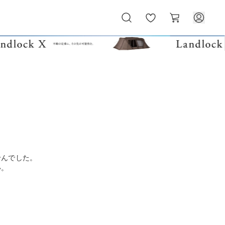
お
カ
気
ー
に
ト
入
り
せんでした。
い。