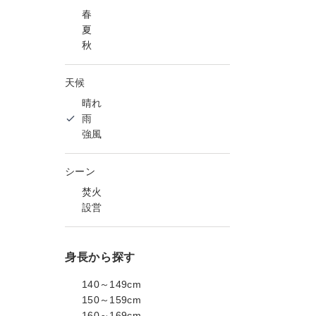
春
夏
秋
天候
晴れ
雨
強風
シーン
焚火
設営
身長から探す
140～149cm
150～159cm
160～169cm