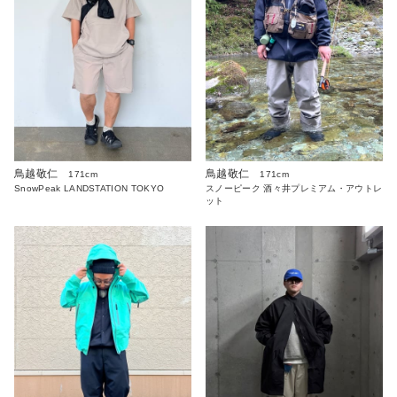
鳥越敬仁
鳥越敬仁
171cm
171cm
SnowPeak LANDSTATION TOKYO
スノーピーク 酒々井プレミアム・アウトレ
ット