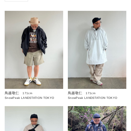
鳥越敬仁
鳥越敬仁
171cm
171cm
SnowPeak LANDSTATION TOKYO
SnowPeak LANDSTATION TOKYO