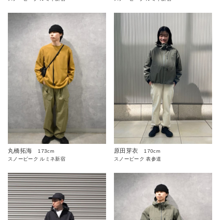
丸橋拓海
原田芽衣
173cm
170cm
スノーピーク ルミネ新宿
スノーピーク 表参道