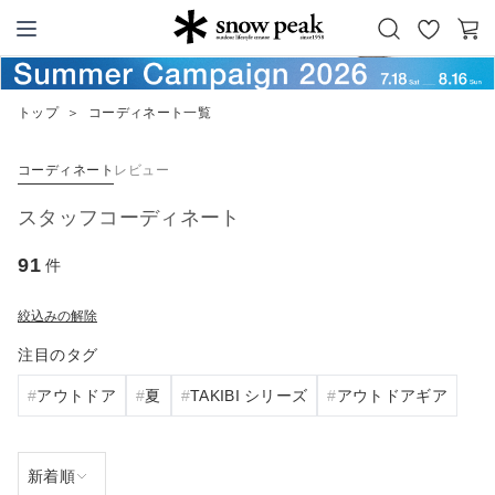
お
カ
Snow Peak
気
ー
に
ト
トップ
＞
コーディネート一覧
入
り
コーディネート
レビュー
スタッフコーディネート
91
件
絞込みの解除
注目のタグ
アウトドア
夏
TAKIBI シリーズ
アウトドアギア