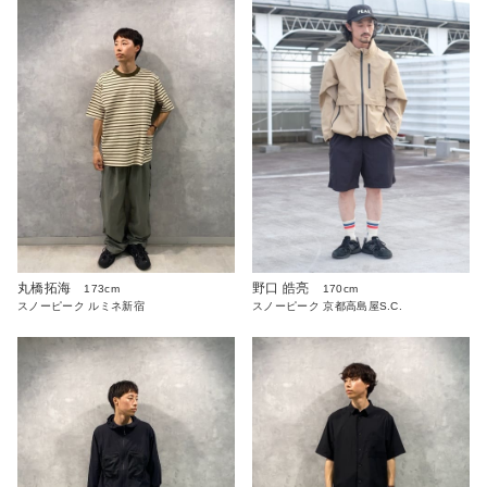
丸橋拓海
野口 皓亮
173cm
170cm
スノーピーク ルミネ新宿
スノーピーク 京都高島屋S.C.