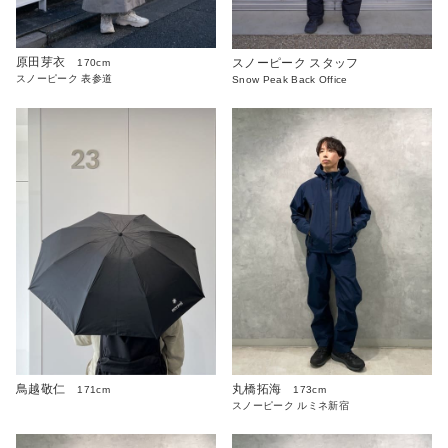
原田芽衣
スノーピーク スタッフ
170cm
スノーピーク 表参道
Snow Peak Back Office
鳥越敬仁
丸橋拓海
171cm
173cm
スノーピーク ルミネ新宿