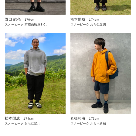
野口 皓亮
松本開成
170cm
174cm
スノーピーク 京都高島屋S.C.
スノーピーク おち仁淀川
松本開成
丸橋拓海
174cm
173cm
スノーピーク おち仁淀川
スノーピーク ルミネ新宿