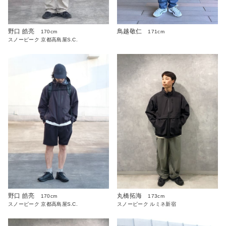
野口 皓亮
鳥越敬仁
170cm
171cm
スノーピーク 京都高島屋S.C.
野口 皓亮
丸橋拓海
170cm
173cm
スノーピーク 京都高島屋S.C.
スノーピーク ルミネ新宿