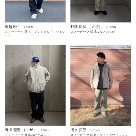
鳥越敬仁
野澤 龍聖 （ノザ）
171cm
170cm
スノーピーク 酒々井プレミアム・アウトレ
スノーピーク 横浜みなとみらい
ット
野澤 龍聖 （ノザ）
清水 拓巳
170cm
170cm
スノーピーク 横浜みなとみらい
スノーピーク 昭島アウトドアヴィレッジ