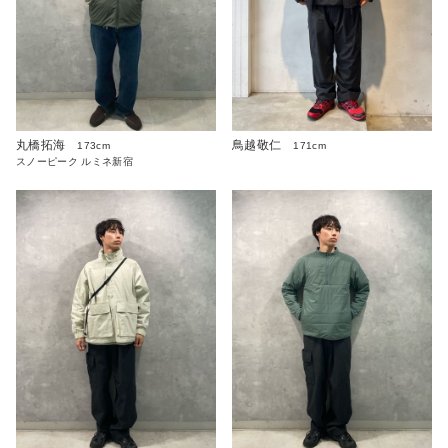
丸橋拓海
鳥越敬仁
173cm
171cm
スノーピーク ルミネ新宿