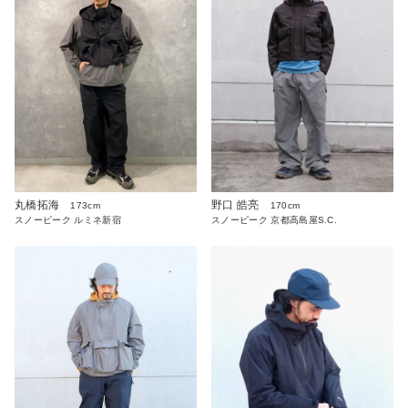
丸橋拓海
野口 皓亮
173cm
170cm
スノーピーク ルミネ新宿
スノーピーク 京都高島屋S.C.