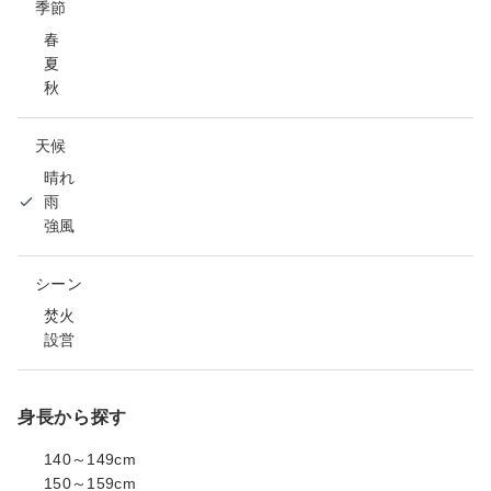
季節
春
夏
秋
天候
晴れ
雨
強風
シーン
焚火
設営
身長から探す
140～149cm
150～159cm