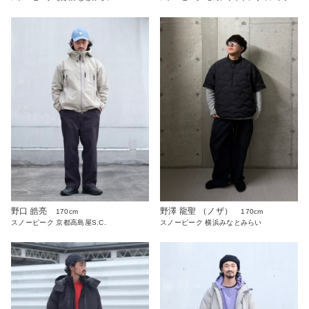
野口 皓亮
野澤 龍聖 （ノザ）
170cm
170cm
スノーピーク 京都高島屋S.C.
スノーピーク 横浜みなとみらい