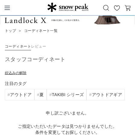
お
カ
Snow Peak
気
ー
に
ト
トップ
＞
コーディネート一覧
入
り
コーディネート
レビュー
スタッフコーディネート
絞込みの解除
注目のタグ
アウトドア
夏
TAKIBI シリーズ
アウトドアギア
申し訳ございません。
ご指定いただいたデータは見つかりませんでした。
条件を変更してお探しください。