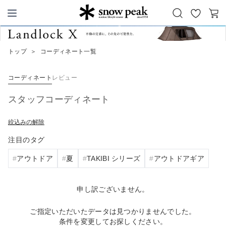
お
カ
Snow Peak
気
ー
に
ト
トップ
＞
コーディネート一覧
入
り
コーディネート
レビュー
スタッフコーディネート
絞込みの解除
注目のタグ
アウトドア
夏
TAKIBI シリーズ
アウトドアギア
申し訳ございません。
ご指定いただいたデータは見つかりませんでした。
条件を変更してお探しください。