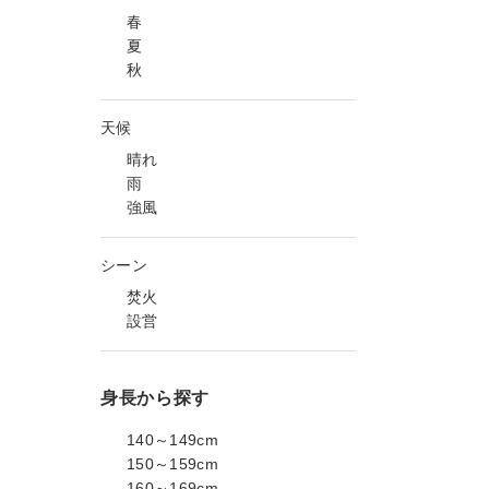
春
夏
秋
天候
晴れ
雨
強風
シーン
焚火
設営
身長から探す
140～149cm
150～159cm
160～169cm