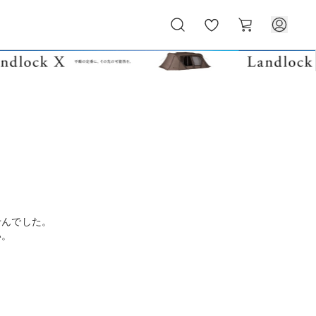
お
カ
気
ー
に
ト
入
り
せんでした。
い。