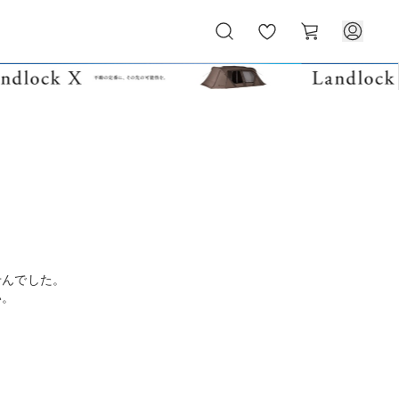
お
カ
気
ー
に
ト
入
り
せんでした。
い。