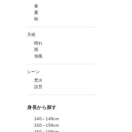
春
夏
秋
天候
晴れ
雨
強風
シーン
焚火
設営
身長から探す
140～149cm
150～159cm
160～169cm