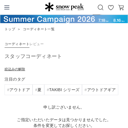
お
カ
Snow Peak
気
ー
に
ト
トップ
＞
コーディネート一覧
入
り
コーディネート
レビュー
スタッフコーディネート
絞込みの解除
注目のタグ
アウトドア
夏
TAKIBI シリーズ
アウトドアギア
申し訳ございません。
ご指定いただいたデータは見つかりませんでした。
条件を変更してお探しください。