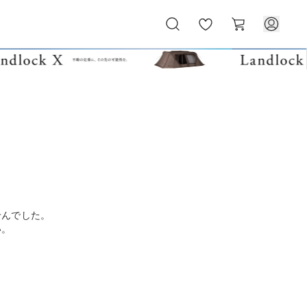
お
カ
気
ー
に
ト
入
り
せんでした。
い。