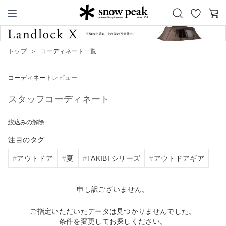
お
カ
Snow Peak
気
ー
に
ト
トップ
＞
コーディネート一覧
入
り
コーディネート
レビュー
スタッフコーディネート
絞込みの解除
注目のタグ
アウトドア
夏
TAKIBI シリーズ
アウトドアギア
申し訳ございません。
ご指定いただいたデータは見つかりませんでした。
条件を変更してお探しください。